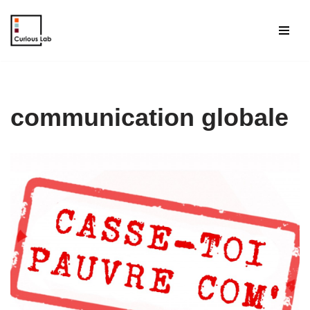
Aller
au
contenu
communication globale