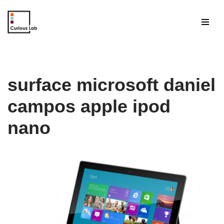
Aller
au
contenu
surface microsoft daniel
campos apple ipod
nano