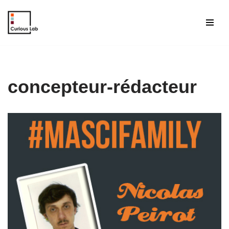
Aller
au
contenu
concepteur-rédacteur