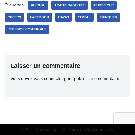
Étiquettes:
ALCOOL
ARABIE SAOUDITE
BUDDY CUP
CHEERS
FACEBOOK
HAVAS
SOCIAL
TRINQUER
VIOLENCE CONJUGALE
Laisser un commentaire
Vous devez
vous connecter
pour publier un commentaire.
2019 - Curious Lab -
Politique de Confidentialité