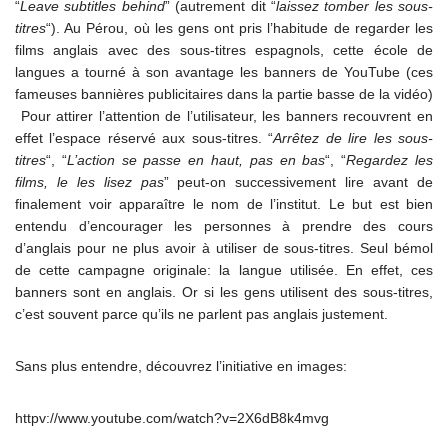
“
Leave subtitles behind
” (autrement dit “
laissez tomber les sous-
titres
“). Au Pérou, où les gens ont pris l’habitude de regarder les
films anglais avec des sous-titres espagnols, cette école de
langues a tourné à son avantage les banners de YouTube (ces
fameuses bannières publicitaires dans la partie basse de la vidéo)
Pour attirer l’attention de l’utilisateur, les banners recouvrent en
effet l’espace réservé aux sous-titres. “
Arrêtez de lire les sous-
titres
“, “
L’action se passe en haut, pas en bas
“, “
Regardez les
films, le les lisez pas
” peut-on successivement lire avant de
finalement voir apparaître le nom de l’institut. Le but est bien
entendu d’encourager les personnes à prendre des cours
d’anglais pour ne plus avoir à utiliser de sous-titres. Seul bémol
de cette campagne originale: la langue utilisée. En effet, ces
banners sont en anglais. Or si les gens utilisent des sous-titres,
c’est souvent parce qu’ils ne parlent pas anglais justement.
Sans plus entendre, découvrez l’initiative en images:
httpv://www.youtube.com/watch?v=2X6dB8k4mvg