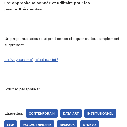
une
approche raisonnée et utilitaire pour les
psychothérapeutes
.
Un projet audacieux qui peut certes choquer ou tout simplement
surprendre.
Le “voyeurisme”, c’est par ici !
Source: paraphile.fr
Étiquettes:
CONTEMPORAIN
DATA ART
INSTITUTIONNEL
LINE
PSYCHOTHÉRAPIE
RÉSEAUX
SYNEVO