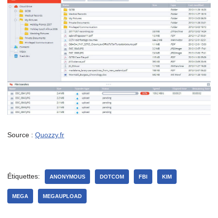
Source :
Quozzy.fr
Étiquettes:
ANONYMOUS
DOTCOM
FBI
KIM
MEGA
MEGAUPLOAD