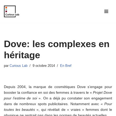
Aller
au
contenu
Dove: les complexes en
héritage
par
Curious Lab
9 octobre 2014
En Bref
Depuis 2004, la marque de cosmétiques Dove s’engage pour
booster la confiance en soi des femmes à travers le «
Projet Dove
pour l’estime de soi
». On a déjà pu constater son engagement
dans de nombreux spots publicitaires. Notamment avec
« Pour
toutes les beautés
», qui révélait de « vraies » femmes dont le
physique ne rentrait pas dans les normes de beautés actuelles.