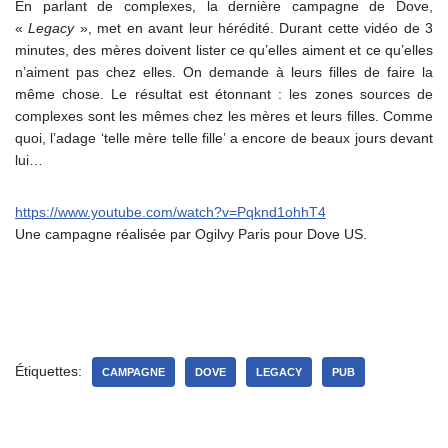
En parlant de complexes, la dernière campagne de Dove,
«
Legacy
», met en avant leur hérédité. Durant cette vidéo de 3
minutes, des mères doivent lister ce qu’elles aiment et ce qu’elles
n’aiment pas chez elles. On demande à leurs filles de faire la
même chose. Le résultat est étonnant : les zones sources de
complexes sont les mêmes chez les mères et leurs filles. Comme
quoi, l’adage ‘telle mère telle fille’ a encore de beaux jours devant
lui…
https://www.youtube.com/watch?v=Pqknd1ohhT4
Une campagne réalisée par Ogilvy Paris pour Dove US.
Étiquettes:
CAMPAGNE
DOVE
LEGACY
PUB