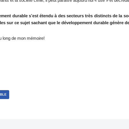
eants et la société civile, il peut paraître aujourd’hui « usé » et décrédib
ment durable s’est étendu à des secteurs très distincts de la so
bles sur ce sujet sachant que le développement durable génère d
t au long de mon mémoire!
BLE