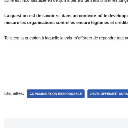
utilité est incontestable en ce qu’il a permis de sensibiliser les dirig
La question est de savoir si, dans un contexte où le développe
mesure les organisations sont-elles encore légitimes et crédi
Telle est la question à laquelle je vais m’efforcer de répondre tou
Étiquettes:
COMMUNICATION RESPONSABLE
DÉVELOPPEMENT DURA