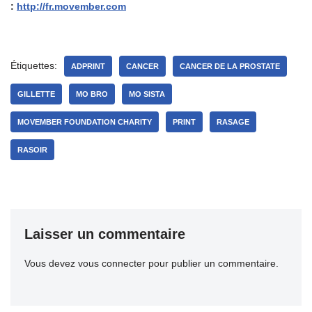
:
http://fr.movember.com
Étiquettes:
ADPRINT
CANCER
CANCER DE LA PROSTATE
GILLETTE
MO BRO
MO SISTA
MOVEMBER FOUNDATION CHARITY
PRINT
RASAGE
RASOIR
Laisser un commentaire
Vous devez
vous connecter
pour publier un commentaire.