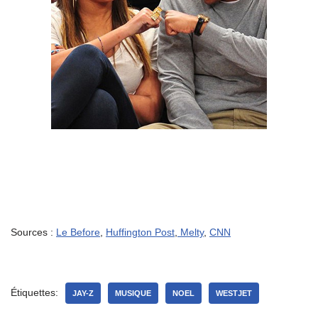
Sources :
Le Before
,
Huffington Post
,
Melty
,
CNN
Étiquettes:
JAY-Z
MUSIQUE
NOEL
WESTJET