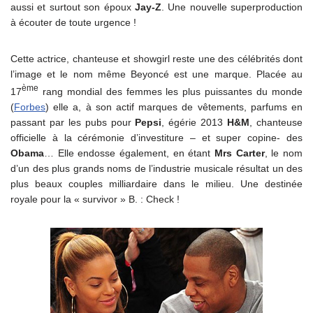
aussi et surtout son époux
Jay-Z
. Une nouvelle superproduction
à écouter de toute urgence !
Cette actrice, chanteuse et showgirl reste une des célébrités dont
l’image et le nom même Beyoncé est une marque. Placée au
ème
17
rang mondial des femmes les plus puissantes du monde
(
Forbes
) elle a, à son actif marques de vêtements, parfums en
passant par les pubs pour
Pepsi
, égérie 2013
H&M
, chanteuse
officielle à la cérémonie d’investiture – et super copine- des
Obama
… Elle endosse également, en étant
Mrs Carter
, le nom
d’un des plus grands noms de l’industrie musicale résultat un des
plus beaux couples milliardaire dans le milieu. Une destinée
royale pour la « survivor » B. : Check !