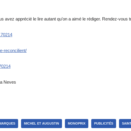
ous avez apprécié le lire autant qu’on a aimé le rédiger. Rendez-vous t
0170214
e-reconcilient/
170214
ana Neves
MARQUES
MICHEL ET AUGUSTIN
MONOPRIX
PUBLICITÉS
SAIN