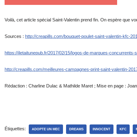
Voilà, cet article spécial Saint-Valentin prend fin. On espère que v
Sources :
http://creapills.com/bouquet-poulet-saint-valentin-kfc-2
https://iletaitunepub.fr/2017/02/15/logos-de-marques-concurrents-s
http://creapills.com/meilleures-campagnes-print-saint-valentin-20
Rédaction : Charline Dulac & Mathilde Maret ; Mise en page : Jo
Étiquettes:
ADOPTE UN MEC
DREAMS
INNOCENT
KFC