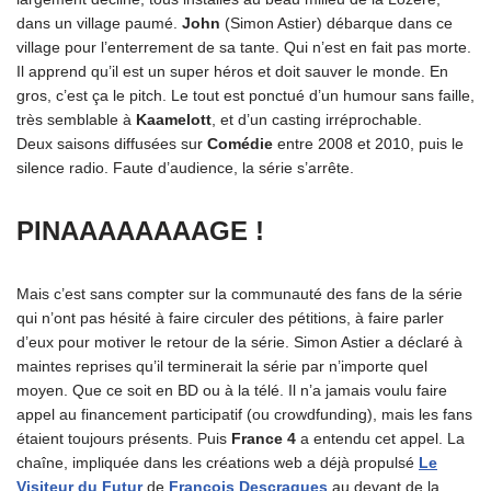
dans un village paumé.
John
(Simon Astier) débarque dans ce
village pour l’enterrement de sa tante. Qui n’est en fait pas morte.
Il apprend qu’il est un super héros et doit sauver le monde. En
gros, c’est ça le pitch. Le tout est ponctué d’un humour sans faille,
très semblable à
Kaamelott
, et d’un casting irréprochable.
Deux saisons diffusées sur
Comédie
entre 2008 et 2010, puis le
silence radio. Faute d’audience, la série s’arrête.
PINAAAAAAAAGE !
Mais c’est sans compter sur la communauté des fans de la série
qui n’ont pas hésité à faire circuler des pétitions, à faire parler
d’eux pour motiver le retour de la série. Simon Astier a déclaré à
maintes reprises qu’il terminerait la série par n’importe quel
moyen. Que ce soit en BD ou à la télé. Il n’a jamais voulu faire
appel au financement participatif (ou crowdfunding), mais les fans
étaient toujours présents. Puis
France 4
a entendu cet appel. La
chaîne, impliquée dans les créations web a déjà propulsé
Le
Visiteur du Futur
de
François Descraques
au devant de la