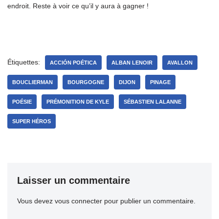
endroit. Reste à voir ce qu’il y aura à gagner !
Étiquettes:
ACCIÓN POÉTICA
ALBAN LENOIR
AVALLON
BOUCLIERMAN
BOURGOGNE
DIJON
PINAGE
POÉSIE
PRÉMONITION DE KYLE
SÉBASTIEN LALANNE
SUPER HÉROS
Laisser un commentaire
Vous devez
vous connecter
pour publier un commentaire.