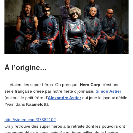
À l’origine…
… étaient les super héros. Ou presque.
Hero Corp
, c’est une
série française créée par notre fierté dijonnaise,
Simon Astier
(oui oui, le petit frère d’
Alexandre Astier
qui joue le joyeux débile
Yvain dans
Kaamelott
).
http://vimeo.com/37382102
On y retrouve des super héros à la retraite dont les pouvoirs ont
largement décliné, tous installés au beau milieu de la Lozère,