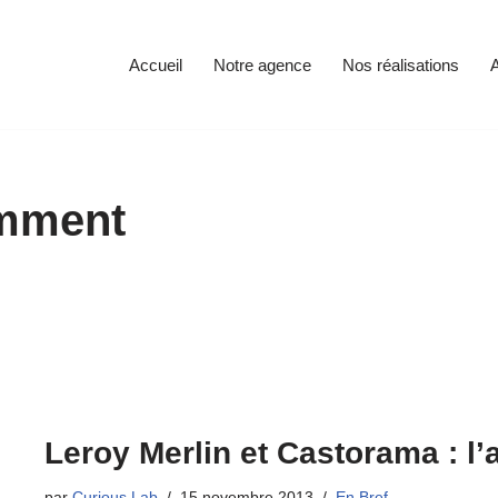
Accueil
Notre agence
Nos réalisations
A
omment
Leroy Merlin et Castorama : l’
par
Curious Lab
15 novembre 2013
En Bref