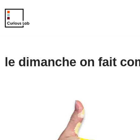
Aller
au
contenu
le dimanche on fait c