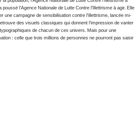
r la population, l’Agence Nationale de Lutte Contre l’Illettrisme a
ussé l’Agence Nationale de Lutte Contre l’Illettrisme à agir. Elle
 une campagne de sensibilisation contre l’illettrisme, lancée mi-
trouve des visuels classiques qui donnent l’impression de vanter
 typographiques de chacun de ces univers. Mais pour une
ation : celle que trois millions de personnes ne pourront pas saisir