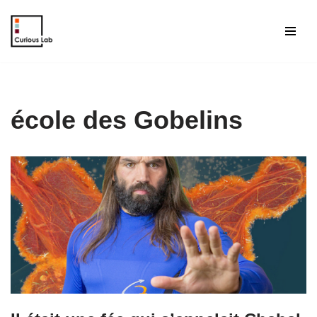
Aller
au
contenu
école des Gobelins