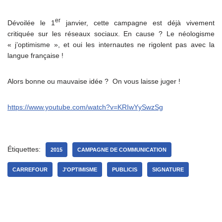
er
Dévoilée le 1
janvier, cette campagne est déjà vivement
critiquée sur les réseaux sociaux. En cause ? Le néologisme
« j’optimisme », et oui les internautes ne rigolent pas avec la
langue française !
Alors bonne ou mauvaise idée ? On vous laisse juger !
https://www.youtube.com/watch?v=KRIwYySwzSg
Étiquettes:
2015
CAMPAGNE DE COMMUNICATION
CARREFOUR
J'OPTIMISME
PUBLICIS
SIGNATURE