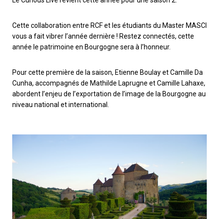
Le Curious Live revient cette année pour une saison 2.
t
e
u
Cette collaboration entre RCF et les étudiants du Master MASCI
r
vous a fait vibrer l’année dernière ! Restez connectés, cette
a
année le patrimoine en Bourgogne sera à l’honneur.
u
d
Pour cette première de la saison, Etienne Boulay et Camille Da
i
Cunha, accompagnés de Mathilde Laprugne et Camille Lahaxe,
o
abordent l’enjeu de l’exportation de l’image de la Bourgogne au
niveau national et international.