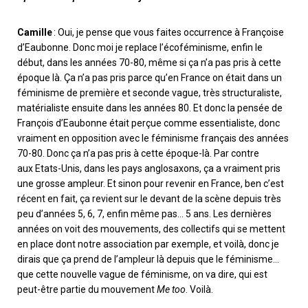
Camille
: Oui, je pense que vous faites occurrence à Françoise
d’
Ea
ub
on
ne
.
D
onc moi je replace l’écoféminisme, enfin le
début, dans les années 70-80, même si ça n’a pas pris à cette
époque là.
Ça
n’a pas pris parce qu’en France on était dans un
féminisme de première et seconde vague, très structuraliste,
matérialiste ensuite dans les années 80. Et donc la pensée de
François d’
Ea
ub
on
ne était perçue comme essentialiste, donc
vraiment en opposition avec le féminisme français des années
70-80
. Donc ça n’a pas pris à cette
époque-là
. Par contre
aux
Etats-Unis
, dans les pays anglosaxons, ça a vraiment pris
une grosse ampleur. Et sinon pour revenir en France, ben c’est
récent en fait, ça revient sur le devant de la scène depuis très
peu d’années 5,
6,
7, enfin même pas… 5 ans. Les dernières
années on voit des mouvements, des collectifs qui se mettent
en place dont notre association par exemple, et voilà
,
donc je
dirais que ça prend de l’ampleur là depuis que le féminisme…
que cette nouvelle vague de féminisme
,
on va dire
,
qui est
peut-être partie
du mouvement
Me
too
. Voilà.