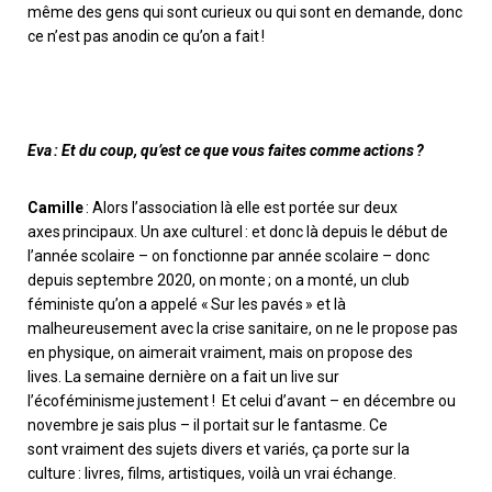
même des gens qui sont curieux ou qui sont en demande, donc
ce n’est pas anodin ce qu’on a fait !
Eva : Et du coup, qu’est ce que vous faites comme actions ?
Camille
: Alors l’association là elle est portée sur deux
axes principau
x. U
n axe culturel : et donc là depuis le début de
l’année scolaire
–
on fonctionne par année scolaire
–
donc
depuis septembre 2020, on monte
;
on a monté, un club
féministe qu’on a appelé « Sur les pavés » et là
malheureusement avec la crise sanitaire, on ne le propose pas
en physique, on aimerait vraiment, mais on propose des
lives
.
L
a semaine dernière on a fait un live sur
l’écoféminisme justement ! Et celui d’avant
–
en décembre ou
novembre je sais plus
–
il portait sur le fantasme
. Ce
sont
vraiment des sujets divers et variés
,
ça porte
sur
la
culture : livres, films, artistiques, voilà un
vrai
échange.