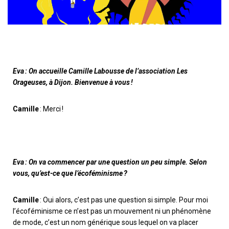
r
a
u
d
i
o
Eva : On accueille Camille Labousse de l’association Les
Orageuses, à Dijon. Bienvenue à vous !
Camille
: Merci
!
Eva : On va commencer par une question un peu simple
.
S
elon
vous, qu’est-ce que l’écoféminisme ?
Camille
: Oui alors, c’est pas une question si simple
. P
our moi
l’écoféminisme ce n’est pas un mouvement ni un phénomène
de mode, c’est un nom générique sous lequel on va placer