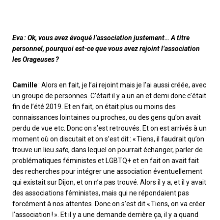
Eva : Ok, vous avez évoqué l’association justement… A titre
personnel, pourquoi est-ce que vous avez rejoint l’association
les Orageuses ?
Camille
: Alors en fait, je l’ai rejoint mais je l’ai aussi créée, avec
un groupe de personnes.
C
’était il y a un an et demi donc c’était
fin de l’été 2019. Et en fait, on était plus ou moins des
connaissances lointaines ou proches, ou des gens qu’on avait
perdu de vue etc.
D
onc on s’est retrouvés. Et on est arrivés à un
moment où on discutait et on s’est dit : « Tien
s
, il faudrait qu’on
trouve un lie
u
safe
, dans lequel on pourrait échanger, parler de
problématiques féministes et LGBTQ+ et en fait on avait fait
des recherches pour intégrer une association éventuellement
qui existait sur Dijon, et on
n’
a pas trouvé. Alors il y a
,
et il y avait
des
associations féministes
,
mais qui
ne
répondaient pas
forcément à nos attentes. Donc on s’est dit « Tiens, on va créer
l’association ! ». Et il y a une demande derrière ça, il y a quand