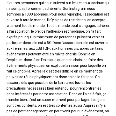
d’autres personnes qui nous suivent sur les réseaux sociaux qui
ne sont pas forcément adhérent
s
. Sur Instagram nous
sommes à 1000
a
bonnés. Pour nous
rejoindre, l’association est
ouvert
e
à tout le monde, il n’y a pas de restriction, on accepte
vraiment tout le monde. Tout le monde peut s’engager, adhérer
à l’association, le prix de l’adhésion est modique, on l’a fait
exprès pour qu’un maximum de personnes puissent venir et
participer donc elle est à 5€. Donc l’association elle est ouverte
aux femmes, aux LGB
TQI+, aux hommes cis, après certains
événements peuvent être en mixité choisie. Donc là on
l’explique : donc là on l’explique quand on choisi de faire des
événements physiques, on explique la raison pour laquelle on
fait ce
choix-là
. Après là c’est très difficile en ce moment de
pouvoir se réunir physiquement donc on ne le fait pas. On
essaiera dès que possible de le faire avec toutes les
précautions nécessaires bien entendu, pour rencontrer les
gens intéressés par notre association
.
D
onc on l’a déjà fait, ça
marche bien, c’est un super moment pour partager
. L
es gens
sont très contents, on est très contentes aussi. Auprès il n’y a
pas de petit engagement, on peut venir pour un événement, on