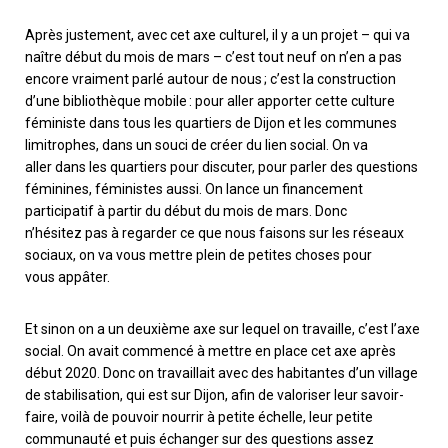
Après justement, avec cet axe culturel, il y a un projet
–
qui va
naître début du mois de mars
–
c’est tout neuf on
n’
en a pas
encore vraiment parlé autour de nous
;
c’est la construction
d’une bibliothèque mobile
: p
our aller apporter cette culture
féministe dans tous les quartiers de Dijon et les communes
limitrophes
,
dans un souci de créer du lien social.
On va
aller
dans les quartiers pour discuter, pour parler des questions
féminines, féministes aussi. On lance un financement
participatif à partir du début du mois de mars. Donc
n’
hésitez
pas à regarder ce que nous faisons sur les réseaux
sociaux, on va vous mettre plein de petites choses pour
vous
appâter
.
Et sinon on a un deuxième axe sur lequel on travaille, c’est l’axe
social.
O
n avait commencé à mettre en place
cet axe après
début 2020. Donc on travaillait avec des habitantes d’un village
de stabilisation, qui est sur Dijon, afin de valoriser leur savoir-
faire, voilà de pouvoir nourrir à petite échelle, leur petite
communauté et puis échanger sur des questions assez