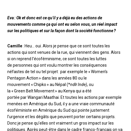
Eva : Ok et donc est ce qu’il y a déjà eu des actions de
mouvements comme ça qui ont eu selon vous, un réel impact
sur les politiques et sur la façon dont la société fonctionne ?
Camille
: Heu… oui. Alors je pense que ce sont toutes les
actions qui sont venues de la rue, qui viennent des gens. Alors
si on reprend l’écoféminisme, ce sont toutes les luttes
de
personnes qui ont voulu montrer les conséquences
néfastes de tel ou tel projet : par exemple le
«
Women’s
Pentagon Action
»
dans les années 80 ou le
mouvement
«
Chipko
»
au Népal
(*
ndlr Inde)
, ou
la
«
Green
Belt
Movement
»
au Kenya qui a été
porté
e
par
Wangari
Maathai
. Et toutes les actions par exemple
menées en Amérique du Sud, il y a une vraie communauté
écoféministe en Amérique du Sud qui pointe justement
l’urgence et les dégâts que peuvent porter certains projets.
Donc je pense qu’elles ont vraiment un gros impact sur les
politiques. Après peut-être dans le cadre franco-français on va