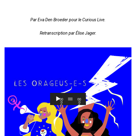
Par Eva Den Broeder pour le Curious Live.
Retranscription par Élise Jager.
L
00
00
e
:0
:0
0
0
c
t
e
u