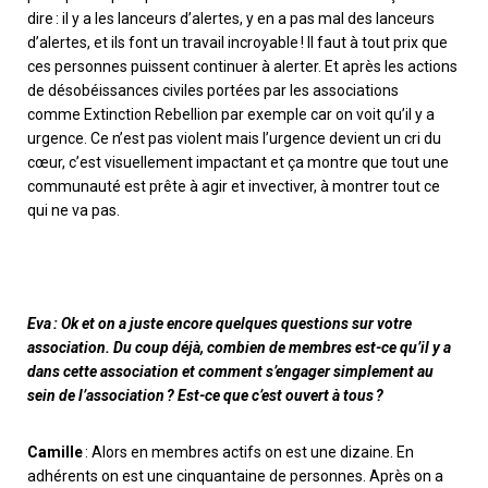
dire
: il y a les
lanceurs d’alertes, y en a pas mal des lanceurs
d’alertes, et ils font un travail incroyable
!
I
l faut à tout prix que
ces personnes puissent continuer à alerter. Et après les actions
d
e dés
obéissances civiles portées par les associations
comme
E
xtinction
Re
bellion
par exemple car on voit qu’il y a
urgence. Ce n’est pas violent mais l’urgence devient un cri du
cœur, c’est visuellement impactant et ça montre que tout une
communauté est prête à agir et invectiver, à montrer tout ce
qui ne va pas.
Eva : Ok et on a juste encore quelques questions sur votre
association. Du coup déjà, combien de membres est-ce qu’il y a
dans cette association et comment s’engager simplement au
sein de l’association ? Est-ce que c’est ouvert à tous ?
Camille
: Alors en membre
s
actif
s
on est une dizaine
. E
n
adhérent
s
on est une cinquantaine de personnes
.
A
près on a