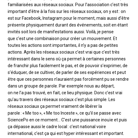
familiarisées aux réseaux sociaux. Pour l’association c’est très
important d’être à la fois sur les réseaux sociaux, on y est : on
est sur Facebook, Instagram pour le moment, mais aussi d’être
présent
e
physiquement durant des événements, soit en étant
invité
s
soit
lors de
manifestations
aussi
. Voilà, je pense
qu
e
c’est une combinaison pour créer un mouvement. Et
toutes les actions sont importantes, il n’y a pas de petites
actions. Après les réseaux sociaux c’est vrai que c’est très
intéressant dans le sens où ça permet à certaines personnes
de franchir plus facilement le pas, et de pouvoir s’exprimer, de
s’éduquer, de se cultiver, de parler de ses expériences et peut
être que ces personnes n’auraient pas forcément pu se rendre
dans un groupe de parole. Par exemple nous au départ,
on
ne
l’a pas trouvé
,
en fait
,
ce lieu physique. Donc c’est vrai
qu’au travers des réseaux sociaux c’est plus simple. Les
réseaux sociaux ça permet vraiment de libérer la
parole :
«
Me
too
»
,
«
Me
too
Inceste
»
, ce qu’il se passe avec
SciencePo en ce moment
… C
’est une puissance
inouïe
et puis
ça dépasse aussi le cadre local : c’est national voire
international, c’est ça qui est hyper intéressant et important.