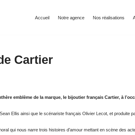
Accueil
Notre agence
Nos réalisations
A
de Cartier
nthère emblème de la marque, le bijoutier français Cartier, à l’o
Sean Ellis ainsi que le scénariste français Olivier Lecot, et produite 
horal qui nous narre trois histoires d’amour mettant en scène des