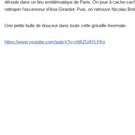
déroule dans un lieu emblématique de Paris. On joue à cache-cach
rattraper l’ascenseur d’Ana Girardot. Puis, on retrouve Nicolas Br
Une petite bulle de douceur dans toute cette grisaille hivernale.
https://www.youtube.com/watch?v=n9AZUAYLFKg