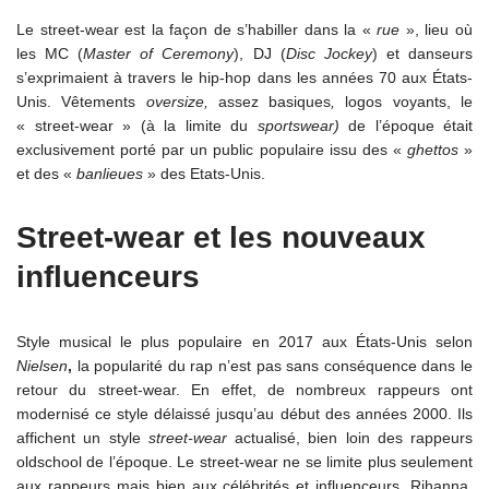
Le street-wear est la façon de s’habiller dans la «
rue
», lieu où
les MC (
Master of Ceremony
), DJ (
Disc Jockey
) et danseurs
s’exprimaient à travers le hip-hop dans les années 70 aux États-
Unis. Vêtements
oversize,
assez basiques
,
logos voyants, le
« street-wear » (à la limite du
sportswear)
de l’époque était
exclusivement porté par un public populaire issu des «
ghettos
»
et des «
banlieues
» des Etats-Unis.
Street-wear et les nouveaux
influenceurs
Style musical le plus populaire en 2017 aux États-Unis selon
Nielsen
,
la popularité du rap n’est pas sans conséquence dans le
retour du street-wear. En effet, de nombreux rappeurs ont
modernisé ce style délaissé jusqu’au début des années 2000. Ils
affichent un style
street-wear
actualisé, bien loin des rappeurs
oldschool de l’époque. Le street-wear ne se limite plus seulement
aux rappeurs mais bien aux célébrités et influenceurs. Rihanna,